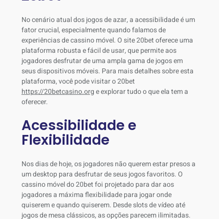
No cenário atual dos jogos de azar, a acessibilidade é um
fator crucial, especialmente quando falamos de
experiências de cassino móvel. O site 20bet oferece uma
plataforma robusta e fácil de usar, que permite aos
jogadores desfrutar de uma ampla gama de jogos em
seus dispositivos móveis. Para mais detalhes sobre esta
plataforma, você pode visitar o 20bet
https://20betcasino.org
e explorar tudo o que ela tem a
oferecer.
Acessibilidade e
Flexibilidade
Nos dias de hoje, os jogadores não querem estar presos a
um desktop para desfrutar de seus jogos favoritos. O
cassino móvel do 20bet foi projetado para dar aos
jogadores a máxima flexibilidade para jogar onde
quiserem e quando quiserem. Desde slots de vídeo até
jogos de mesa clássicos, as opções parecem ilimitadas.