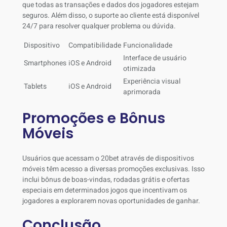
que todas as transações e dados dos jogadores estejam
seguros. Além disso, o suporte ao cliente está disponível
24/7 para resolver qualquer problema ou dúvida.
Dispositivo
Compatibilidade
Funcionalidade
Interface de usuário
Smartphones
iOS e Android
otimizada
Experiência visual
Tablets
iOS e Android
aprimorada
Promoções e Bônus
Móveis
Usuários que acessam o 20bet através de dispositivos
móveis têm acesso a diversas promoções exclusivas. Isso
inclui bônus de boas-vindas, rodadas grátis e ofertas
especiais em determinados jogos que incentivam os
jogadores a explorarem novas oportunidades de ganhar.
Conclusão